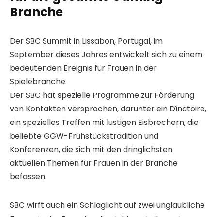
Branche
Der SBC Summit in Lissabon, Portugal, im
September dieses Jahres entwickelt sich zu einem
bedeutenden Ereignis für Frauen in der
Spielebranche.
Der SBC hat spezielle Programme zur Förderung
von Kontakten versprochen, darunter ein Dînatoire,
ein spezielles Treffen mit lustigen Eisbrechern, die
beliebte GGW-Frühstückstradition und
Konferenzen, die sich mit den dringlichsten
aktuellen Themen für Frauen in der Branche
befassen.
SBC wirft auch ein Schlaglicht auf zwei unglaubliche