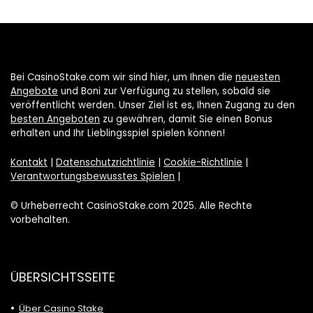
Bei CasinoStake.com wir sind hier, um Ihnen die
neuesten
Angebote
und Boni zur Verfügung zu stellen, sobald sie
veröffentlicht werden. Unser Ziel ist es, Ihnen Zugang zu den
besten Angeboten
zu gewähren, damit Sie einen Bonus
erhalten und Ihr Lieblingsspiel spielen können!
Kontakt
|
Datenschutzrichtlinie
|
Cookie-Richtlinie
|
Verantwortungsbewusstes Spielen
|
© Urheberrecht CasinoStake.com 2025. Alle Rechte
vorbehalten.
ÜBERSICHTSSEITE
Über Casino Stake