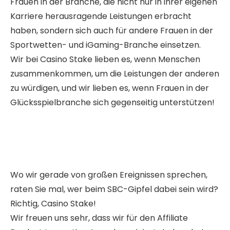
Frauen in der Branche, die nicht nur in ihrer eigenen
Karriere herausragende Leistungen erbracht
haben, sondern sich auch für andere Frauen in der
Sportwetten- und iGaming-Branche einsetzen.
Wir bei Casino Stake lieben es, wenn Menschen
zusammenkommen, um die Leistungen der anderen
zu würdigen, und wir lieben es, wenn Frauen in der
Glücksspielbranche sich gegenseitig unterstützen!
Wo wir gerade von großen Ereignissen sprechen,
raten Sie mal, wer beim SBC-Gipfel dabei sein wird?
Richtig, Casino Stake!
Wir freuen uns sehr, dass wir für den Affiliate