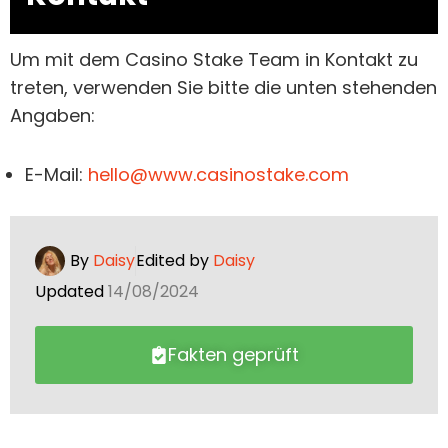
Um mit dem Casino Stake Team in Kontakt zu
treten, verwenden Sie bitte die unten stehenden
Angaben:
E-Mail:
hello@www.casinostake.com
By
Daisy
Edited by
Daisy
Updated
14/08/2024
Fakten geprüft