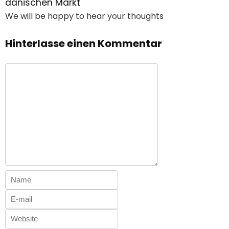
dänischen Markt
We will be happy to hear your thoughts
Hinterlasse einen Kommentar