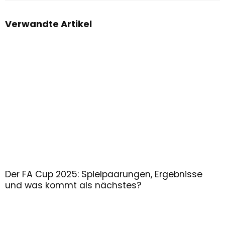
Verwandte Artikel
Der FA Cup 2025: Spielpaarungen, Ergebnisse
und was kommt als nächstes?