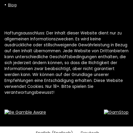
Blog
Haftungsausschluss: Der Inhalt dieser Website dient nur zu
allgemeinen Informationszwecken. Es wird keine
ausdrückliche oder stillschweigende Gewährleistung in Bezug
auf den Inhalt übernommen. Jede Website von Drittanbietern
kann unterschiedliche Geschäftsbedingungen enthalten, die
sich jederzeit ändern können, so dass die Richtigkeit der
Informationen zwar beabsichtigt, aber nicht garantiert
werden kann. Wir können auf der Grundlage unserer
Empfehlungen eine Entschädigung erhalten. Diese Website
verwendet Cookies. Nur 18+. Bitte spielen Sie
verantwortungsbewusst!
English
(
Englisch
)
Deutsch