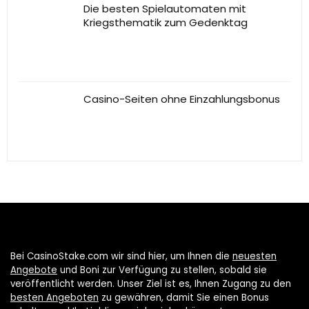
Die besten Spielautomaten mit
Kriegsthematik zum Gedenktag
Casino-Seiten ohne Einzahlungsbonus
Bei CasinoStake.com wir sind hier, um Ihnen die
neuesten
Angebote
und Boni zur Verfügung zu stellen, sobald sie
veröffentlicht werden. Unser Ziel ist es, Ihnen Zugang zu den
besten Angeboten
zu gewähren, damit Sie einen Bonus