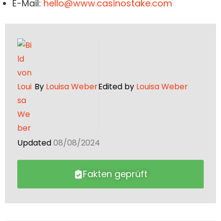
E-Mail:
hello@www.casinostake.com
By
Louisa Weber
Edited by
Louisa Weber
Updated
08/08/2024
Fakten geprüft