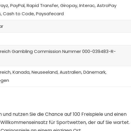
yz, PayPal, Rapid Transfer, Giropay, Interac, AstroPay
ps, Cash to Code, Paysafecard
ar
igreich Gambling Commission Nummer 000-039483-R-
reich, Kanada, Neuseeland, Australien, Dänemark,
egen
 und nutzen Sie die Chance auf 100 Freispiele und einen
Willkommenseinsatz für Sportwetten, der auf Sie wartet.
Casinospiele an einem einzigen Ort.