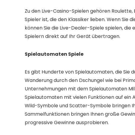
Zu den Live-Casino-Spielen gehören Roulette, B
Spieler ist, die den Klassiker lieben. Wenn Sie
können Sie die Live-Dealer-Spiele spielen, die
Spielern direkt auf Ihr Gerät übertragen.
Spielautomaten Spiele
Es gibt Hunderte von Spielautomaten, die Sie
Wanderung durch den Dschungel wie bei Primat
Unternehmungen mit dem Spielautomaten Millio
Spielautomaten mit vielen Funktionen auf ein 
Wild-Symbole und Scatter-Symbole bringen Ihn
Sammelfunktionen bringen Ihnen große Gewinn
progressive Gewinne ausprobieren.