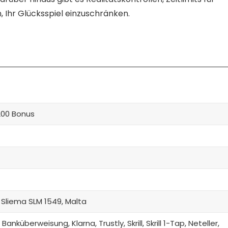
, Ihr Glücksspiel einzuschränken.
£200 Bonus
 Sliema SLM 1549, Malta
anküberweisung, Klarna, Trustly, Skrill, Skrill 1-Tap, Neteller,