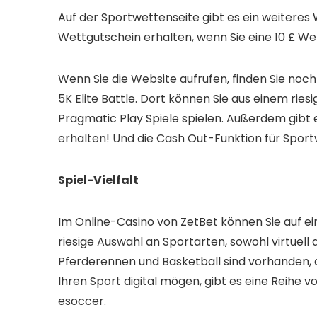
Auf der Sportwettenseite gibt es ein weiteres
Wettgutschein erhalten, wenn Sie eine 10 £ Wet
Wenn Sie die Website aufrufen, finden Sie noc
5K Elite Battle. Dort können Sie aus einem ries
Pragmatic Play Spiele spielen. Außerdem gibt e
erhalten! Und die Cash Out-Funktion für Spor
Spiel-Vielfalt
Im Online-Casino von ZetBet können Sie auf ei
riesige Auswahl an Sportarten, sowohl virtuell 
Pferderennen und Basketball sind vorhanden, 
Ihren Sport digital mögen, gibt es eine Reihe
esoccer.