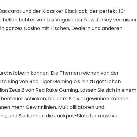
accarat und der Klassiker Blackjack, der perfekt für
 die hellen Lichter von Las Vegas oder New Jersey vermissen
 ein ganzes Casino mit Tischen, Dealern und anderen
 durchstöbern können. Die Themen reichen von der
e King von Red Tiger Gaming bis hin zu göttlichen
n Zeus 2 von Red Rake Gaming. Lassen Sie sich in einem
Abenteuer schicken, bei dem Sie viel gewinnen können.
en mehr Gewinnlinien, Multiplikatoren und
e, und Sie können die Jackpot-Slots für massive