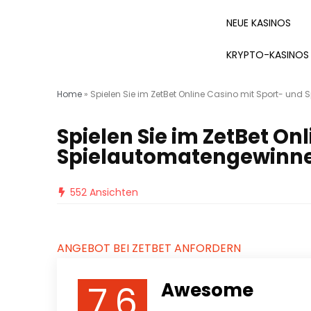
NEUE KASINOS
KRYPTO-KASINOS
Home
»
Spielen Sie im ZetBet Online Casino mit Sport- un
Spielen Sie im ZetBet On
Spielautomatengewinn
552 Ansichten
ANGEBOT BEI ZETBET ANFORDERN
7.6
Awesome